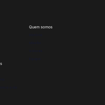
Quem somos
História
Missão
Valores
Equipa
os
ria
ónica e da