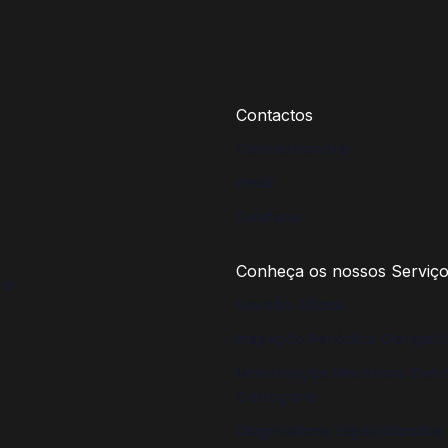
Contactos
Concessionário
Email
Telefone
Conheça os nossos Serviç
nal
Revisão Oficial
Inspeção Periódica Obrigató
Manutenção Mecânica, Eletr
Carroçaria
Diagnósticos Especializados