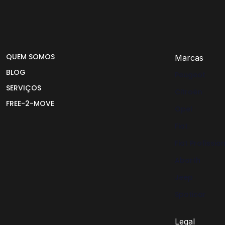
QUEM SOMOS
Marcas
BLOG
Peugeot
SERVIÇOS
Citroën
FREE-2-MOVE
Opel
Fiat
Fiat Profissio
Abarth
Jeep
Spoticar
Legal