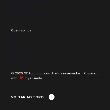
de Riscos de
Corrupção e
Infrações Conexas |
2026
Quem somos
História
Missão
Valores
Equipa
© 2026 GDAuto todos os direitos reservados | Powered
♥
with
by
GDAuto
VOLTAR AO TOPO