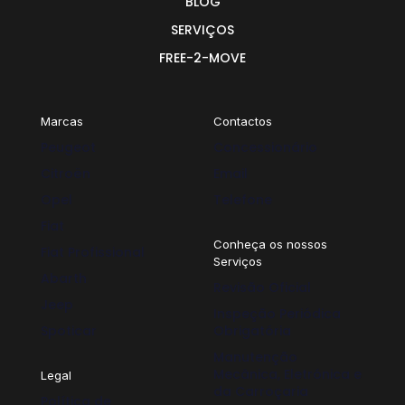
BLOG
SERVIÇOS
FREE-2-MOVE
Marcas
Contactos
Peugeot
Concessionário
Citroën
Email
Opel
Telefone
Fiat
Conheça os nossos
Fiat Profissional
Serviços
Abarth
Revisão Oficial
Jeep
Inspeção Periódica
Spoticar
Obrigatória
Manutenção
Mecânica, Eletrónica e
Legal
da Carroçaria
Política de