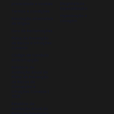
Diagnósticos
privacidade e cookies
Especializados
Termos e condições
Higienização e
Resolução alternativa
Lavagem
de litígios
Livro de Reclamações
Plano de Prevenção
de Riscos e Infrações
Conexas
Código de Conduta
Anticorrupção
Relatório de
Avaliação Anual do
Plano de Prevenção
de Riscos de
Corrupção e
Infrações Conexas |
2025
Relatório de
Avaliação Anual do
Plano de Prevenção