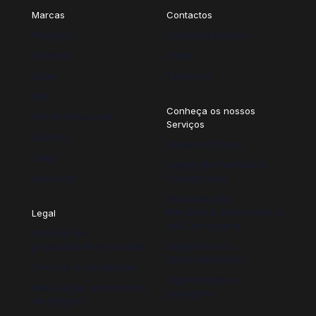
Marcas
Contactos
Peugeot
Concessionário
Citroën
Email
Opel
Telefone
Fiat
Conheça os nossos
Fiat Profissional
Serviços
Abarth
Revisão Oficial
Jeep
Inspeção Periódica
Spoticar
Obrigatória
Manutenção
Mecânica, Eletrónica e
Legal
da Carroçaria
Política de
Diagnósticos
privacidade e cookies
Especializados
Termos e condições
Higienização e
Resolução alternativa
Lavagem
de litígios