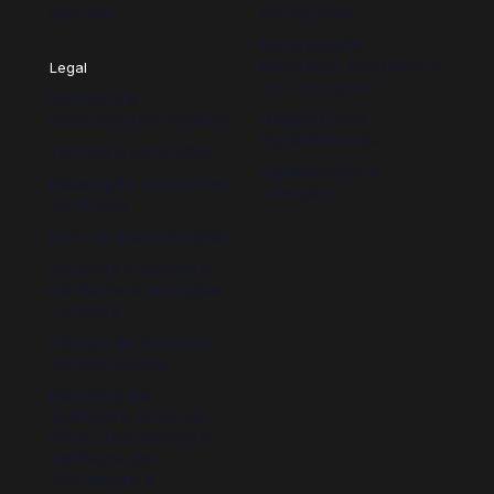
Spoticar
Obrigatória
Manutenção
Mecânica, Eletrónica e
Legal
da Carroçaria
Política de
Diagnósticos
privacidade e cookies
Especializados
Termos e condições
Higienização e
Resolução alternativa
Lavagem
de litígios
Livro de Reclamações
Plano de Prevenção
de Riscos e Infrações
Conexas
Código de Conduta
Anticorrupção
Relatório de
Avaliação Anual do
Plano de Prevenção
de Riscos de
Corrupção e