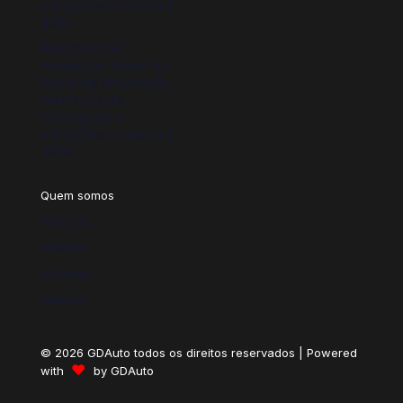
Infrações Conexas |
2025
Relatório de
Avaliação Anual do
Plano de Prevenção
de Riscos de
Corrupção e
Infrações Conexas |
2026
Quem somos
História
Missão
Valores
Equipa
© 2026 GDAuto todos os direitos reservados | Powered
♥
with
by
GDAuto