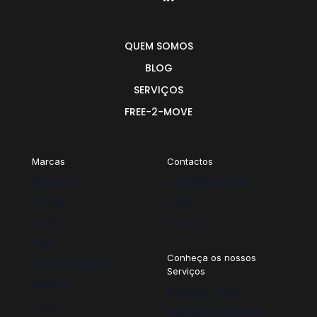
QUEM SOMOS
BLOG
SERVIÇOS
FREE-2-MOVE
Marcas
Contactos
Peugeot
Concessionário
Citroën
Email
Opel
Telefone
Fiat
Conheça os nossos
Fiat Profissional
Serviços
Abarth
Revisão Oficial
Jeep
Inspeção Periódica