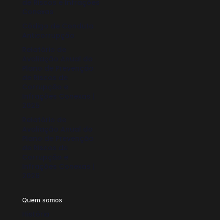
de Riscos e Infrações
Conexas
Código de Conduta
Anticorrupção
Relatório de
Avaliação Anual do
Plano de Prevenção
de Riscos de
Corrupção e
Infrações Conexas |
2025
Relatório de
Avaliação Anual do
Plano de Prevenção
de Riscos de
Corrupção e
Infrações Conexas |
2026
Quem somos
História