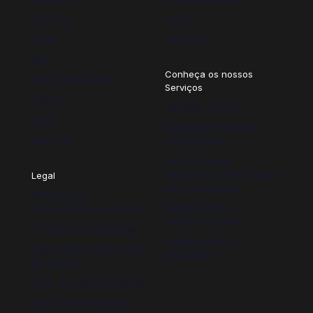
Citroën
Email
Opel
Telefone
Fiat
Conheça os nossos
Fiat Profissional
Serviços
Abarth
Revisão Oficial
Jeep
Inspeção Periódica
Spoticar
Obrigatória
Manutenção
Mecânica, Eletrónica e
Legal
da Carroçaria
Política de
Diagnósticos
privacidade e cookies
Especializados
Termos e condições
Higienização e
Resolução alternativa
Lavagem
de litígios
Livro de Reclamações
Plano de Prevenção