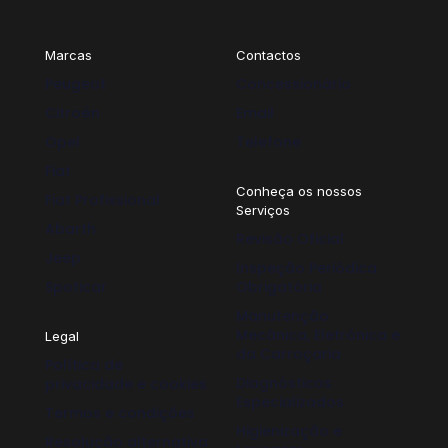
Marcas
Contactos
Peugeot
Concessionário
Citroën
Email
Opel
Telefone
Fiat
Conheça os nossos
Fiat Profissional
Serviços
Abarth
Revisão Oficial
Jeep
Inspeção Periódica
Spoticar
Obrigatória
Manutenção
Mecânica, Eletrónica e
Legal
da Carroçaria
Política de
Diagnósticos
privacidade e cookies
Especializados
Termos e condições
Higienização e
Resolução alternativa