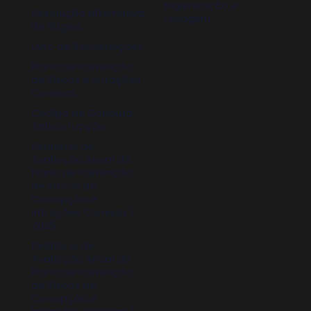
Higienização e
Resolução alternativa
Lavagem
de litígios
Livro de Reclamações
Plano de Prevenção
de Riscos e Infrações
Conexas
Código de Conduta
Anticorrupção
Relatório de
Avaliação Anual do
Plano de Prevenção
de Riscos de
Corrupção e
Infrações Conexas |
2025
Relatório de
Avaliação Anual do
Plano de Prevenção
de Riscos de
Corrupção e