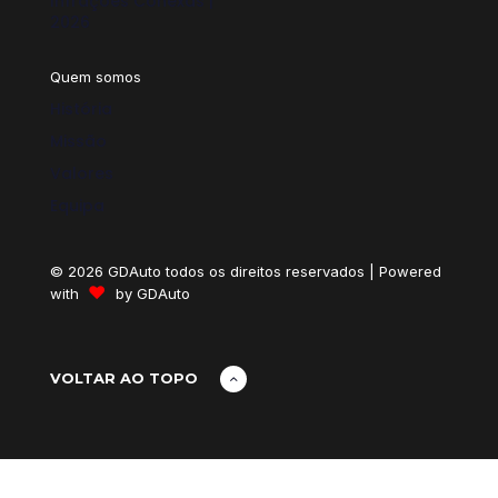
Infrações Conexas |
2026
Quem somos
História
Missão
Valores
Equipa
© 2026 GDAuto todos os direitos reservados | Powered
♥
with
by
GDAuto
VOLTAR AO TOPO