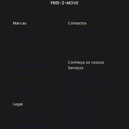
FREE-2-MOVE
Marcas
Contactos
Peugeot
Concessionário
Citroën
Email
Opel
Telefone
Fiat
Conheça os nossos
Fiat Profissional
Serviços
Abarth
Revisão Oficial
Jeep
Inspeção Periódica
Spoticar
Obrigatória
Manutenção
Mecânica, Eletrónica e
Legal
da Carroçaria
Política de
Diagnósticos
privacidade e cookies
Especializados
Termos e condições