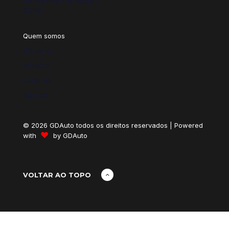
Infrações Conexas |
2026
Quem somos
História
Missão
Valores
Equipa
© 2026 GDAuto todos os direitos reservados | Powered
♥
with
by
GDAuto
VOLTAR AO TOPO