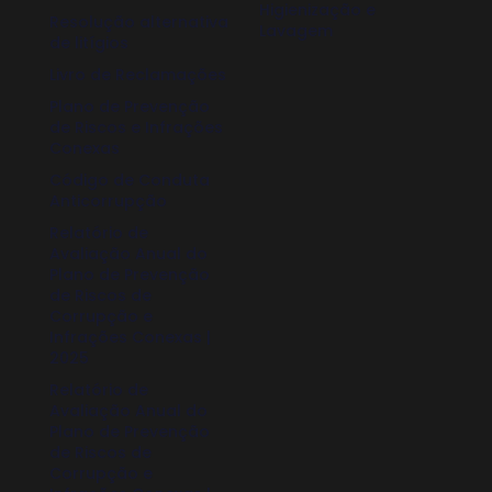
Higienização e
Resolução alternativa
Lavagem
de litígios
Livro de Reclamações
Plano de Prevenção
de Riscos e Infrações
Conexas
Código de Conduta
Anticorrupção
Relatório de
Avaliação Anual do
Plano de Prevenção
de Riscos de
Corrupção e
Infrações Conexas |
2025
Relatório de
Avaliação Anual do
Plano de Prevenção
de Riscos de
Corrupção e