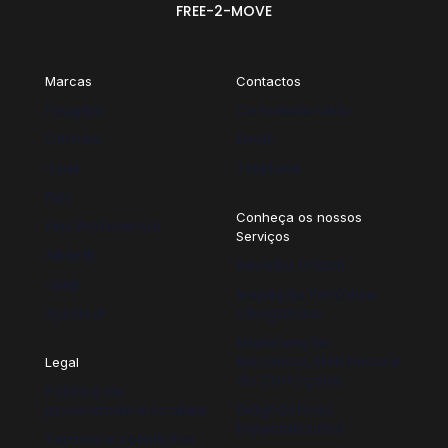
FREE-2-MOVE
Marcas
Contactos
Peugeot
Concessionário
Citroën
Email
Opel
Telefone
Fiat
Conheça os nossos
Fiat Profissional
Serviços
Abarth
Revisão Oficial
Jeep
Inspeção Periódica
Spoticar
Obrigatória
Manutenção
Mecânica, Eletrónica e
Legal
da Carroçaria
Política de
Diagnósticos
privacidade e cookies
Especializados
Termos e condições