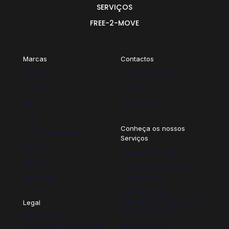
SERVIÇOS
FREE-2-MOVE
Marcas
Contactos
Peugeot
Concessionário
Citroën
Email
Opel
Telefone
Fiat
Conheça os nossos
Fiat Profissional
Serviços
Abarth
Revisão Oficial
Jeep
Inspeção Periódica
Spoticar
Obrigatória
Manutenção
Mecânica, Eletrónica e
Legal
da Carroçaria
Política de
Diagnósticos
privacidade e cookies