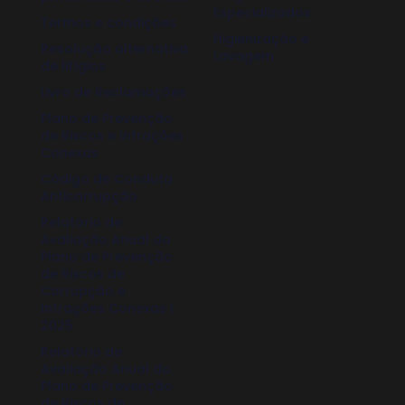
Especializados
Termos e condições
Higienização e
Resolução alternativa
Lavagem
de litígios
Livro de Reclamações
Plano de Prevenção
de Riscos e Infrações
Conexas
Código de Conduta
Anticorrupção
Relatório de
Avaliação Anual do
Plano de Prevenção
de Riscos de
Corrupção e
Infrações Conexas |
2025
Relatório de
Avaliação Anual do
Plano de Prevenção
de Riscos de