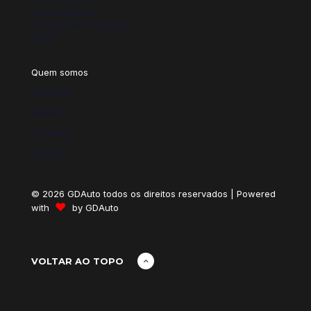
Corrupção e
Infrações Conexas |
2026
Quem somos
História
Missão
Valores
Equipa
© 2026 GDAuto todos os direitos reservados | Powered
♥
with
by
GDAuto
VOLTAR AO TOPO